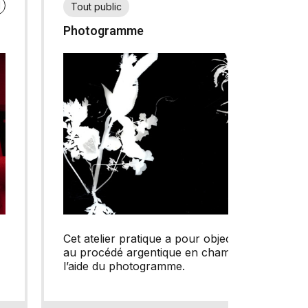
N
FR
EN
Tout public
Photogramme
Cet atelier pratique a pour objectif d’initier
au procédé argentique en chambre noire à
l’aide du photogramme.