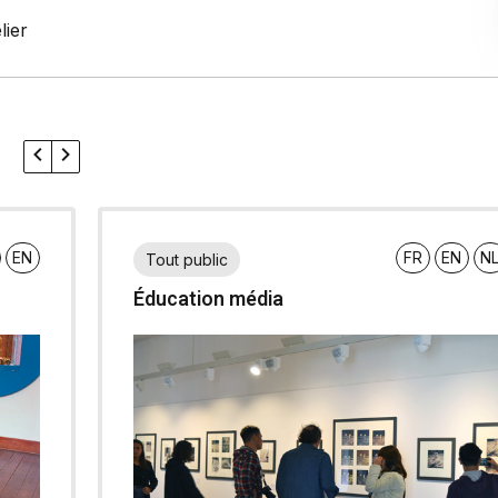
lier
s
EN
FR
EN
N
Tout public
Éducation média