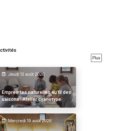
ctivités
Plus
Jeudi 13 août 2026
9/2026
23/05/2026
27/09/2026
21/05/2026
31/07
Empreintes naturelles au fil des
saisons : Atelier cyanotype
Mercredi 19 août 2026