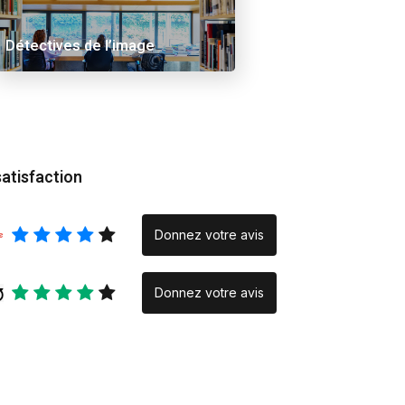
 Ama
Alex Schuurbiers.
Inraci/elce le verse
Placeholder
Rencontre
Détectives de l’image
photographique » :
quand la création na
la rencontre
satisfaction
Donnez votre avis
Donnez votre avis