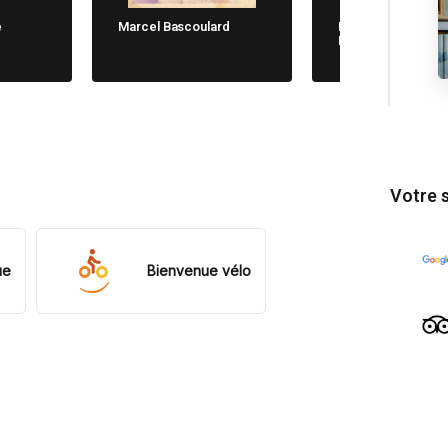
e
Marcel Bascoulard
Michela Cane. Chi
Non Dimentica
Votre 
ue
Bienvenue vélo