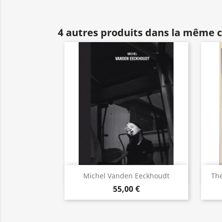
4 autres produits dans la même c
Aperçu rapide

Michel Vanden Eeckhoudt
The
55,00 €