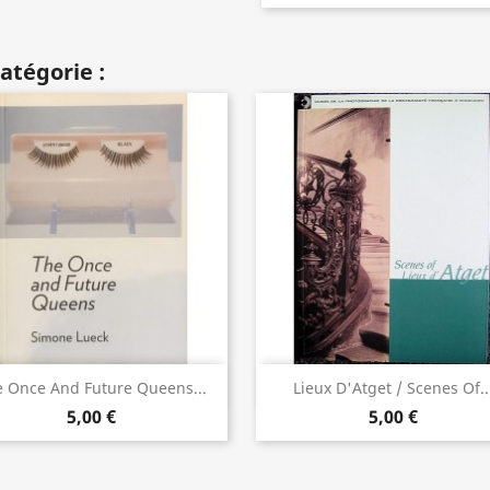
atégorie :
Aperçu rapide
Aperçu rapide


 Once And Future Queens...
Lieux D'Atget / Scenes Of..
5,00 €
5,00 €