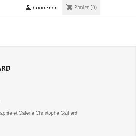
shopping_cart

Panier
(0)
Connexion
ARD
d
raphie et Galerie Christophe Gaillard