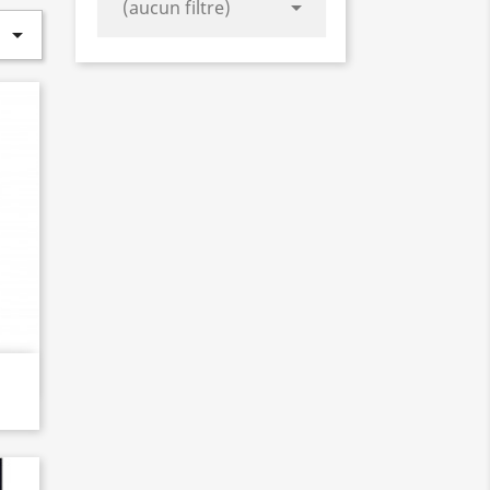

(aucun filtre)
