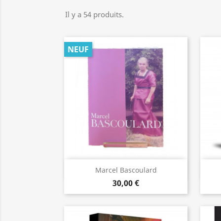
Il y a 54 produits.
NEUF
Aperçu rapide

Marcel Bascoulard
30,00 €