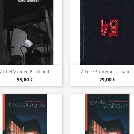
Aperçu rapide
Aperçu rapide


Michel Vanden Eeckhoudt
A Love Supreme - Liliane...
55,00 €
29,00 €