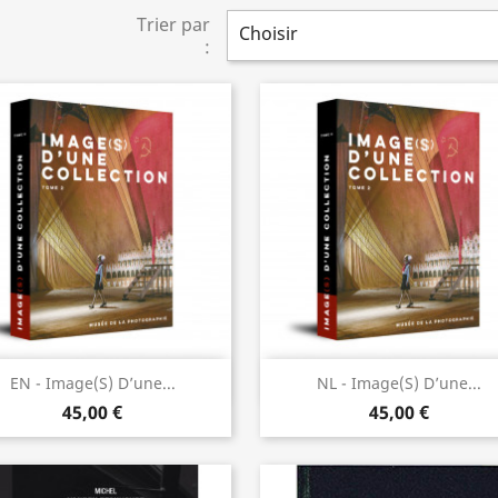
Trier par
Choisir
:
Aperçu rapide
Aperçu rapide


EN - Image(s) D’une...
NL - Image(s) D’une...
45,00 €
45,00 €