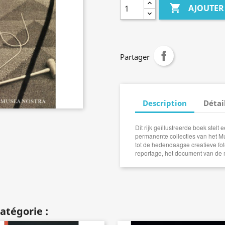

AJOUTER
Partager
Description
Détai
Dit rijk geïllustreerde boek stel
permanente collecties van het M
tot de hedendaagse creatieve foto
reportage, het document van de 
atégorie :