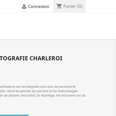
shopping_cart

Panier
(0)
Connexion
TOGRAFIE CHARLEROI
 geschiedenis van de fotografie voor door de permanente
afie. Vanaf de periode der pioniers tot de hedendaagse
 van de planeet, het portret, de reportage, het document van de