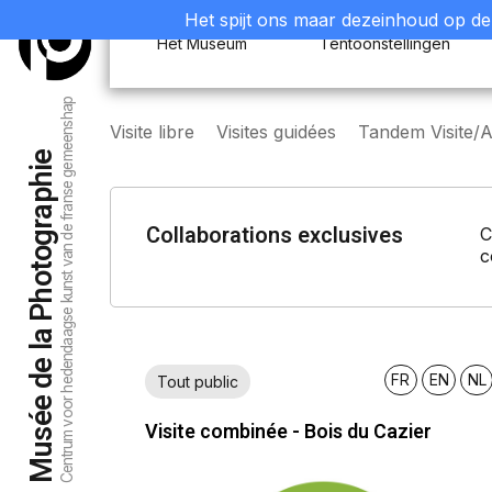
Het spijt ons maar dezeinhoud op de 
Het Museum
Tentoonstellingen
Centrum voor hedendaagse kunst van de franse gemeenshap
Visite libre
Visites guidées
Tandem Visite/At
Musée de la Photographie
Collaborations exclusives
C
c
FR
EN
NL
Tout public
Visite combinée - Bois du Cazier