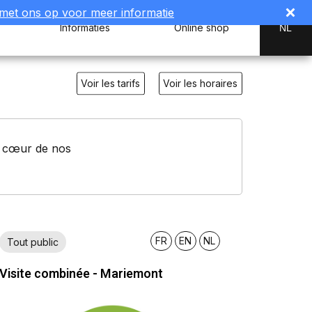
met ons op voor meer informatie
Informaties
Online shop
NL
Voir les tarifs
Voir les horaires
au cœur de nos
FR
EN
NL
Tout public
Visite combinée - Mariemont