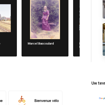
e
Marcel Bascoulard
Michela Cane. Chi
Non Dimentica
Uw tev
ue
Bienvenue vélo