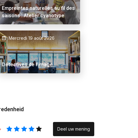
Empreintes naturelles au fil des
saisons : Atelier cyanotype
Mercredi 19 août 2026
 Ama
Alex Schuurbiers.
Placeholder
Détectives de l’image
redenheid
Deel uw mening