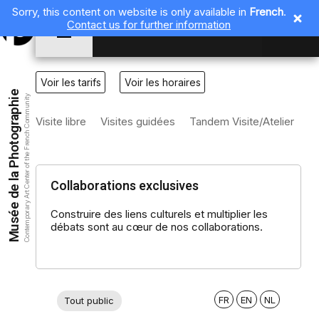
Sorry, this content on website is only available in
French
.
Contact us for further information
EN
Voir les tarifs
Voir les horaires
Musée de la Photographie
Contemporary Art Center of the French Community
Visite libre
Visites guidées
Tandem Visite/Atelier
Co
Collaborations exclusives
Construire des liens culturels et multiplier les
débats sont au cœur de nos collaborations.
FR
EN
NL
Tout public