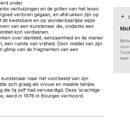
 werd onder
ks verhuizingen en de grillen van het leven
rgoed verloren gegaan, en afdrukken zijn op
t dit kwetsbare en op wonderbaarlijke wijze
leven van een kunstenaar die, ondanks een
Mic
imiteit kon verdwijnen.
nken over identiteit, eenzaamheid en de manier
Mich
een ruimte van vrijheid. Door middel van zijn
oro» 
s een glimp van de fragmenten van een
Toch
hem 
bezo
e kunstenaar naar het voorbeeld van zijn
de zich graag als vrouw en maakte talrijke
g die hij zelf had vervaardigd. Deze ‘prachtige
fie, werd in 1978 in Bourges vermoord.