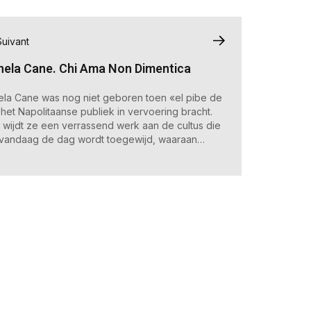
Suivant
hela Cane. Chi Ama Non Dimentica
ela Cane was nog niet geboren toen «el pibe de
het Napolitaanse publiek in vervoering bracht.
 wijdt ze een verrassend werk aan de cultus die
vandaag de dag wordt toegewijd, waaraan
ekers worden uitgenodigd deel te nemen.