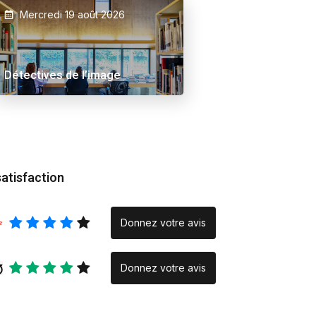
Mercredi 19 août 2026
 Ama
Alex Schuurbiers.
Inraci/elce le verse
Placeholder
Rencontre
Détectives de l’image
photographique » :
quand la création na
la rencontre
satisfaction
Donnez votre avis
Donnez votre avis