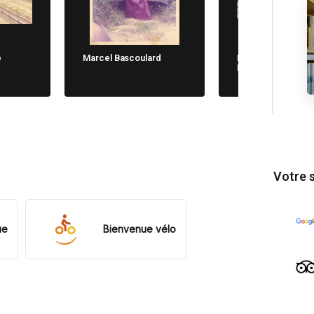
e
Marcel Bascoulard
Michela Cane. Chi
Non Dimentica
Votre 
ue
Bienvenue vélo