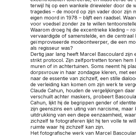
terwijl hij op een wankele driewieler door de 
tragedies – de moord op zijn vader door zijn m
eigen moord in 1978 – blijft een raadsel. Waa
voor voedsel zonder ze te willen tentoonstelle
Waarom droeg hij die excentrieke kleding – rok
vervaardigde of samenstelde, en die centraal lij
geïmproviseerde modeontwerper, die een mod
als regisseur was?
Dertig jaar lang heeft Marcel Bascoulard zij
strikt protocol. Zijn zelfportretten tonen hem
muren of in achtertuinen. Soms neemt hij plaa
dorpsvrouw in haar zondagse kleren, met een ta
naar de essentie van zichzelf, een stille dial
de verleiding kan komen om zijn werk te verg
Claude Cahun, houden de vergelijkingen daar s
verschuilt achter maskers, probeert Bascoulard
Cahun, lijkt hij de begrippen gender of identitei
zijn geenszins een uiting van narcisme, maar
uitdrukking van een diepe eenzaamheid, waarvo
zichzelf te fotograferen lijkt hij ten volle te 
ruimte waar hij zichzelf kan zijn.
Het fotografische werk van Marcel Bascoulard