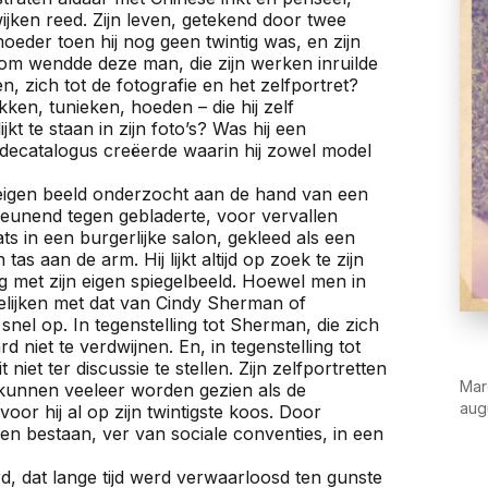
wijken reed. Zijn leven, getekend door twee
oeder toen hij nog geen twintig was, en zijn
rom wendde deze man, die zijn werken inruilde
n, zich tot de fotografie en het zelfportret?
ken, tunieken, hoeden – die hij zelf
kt te staan in zijn foto’s? Was hij een
ecatalogus creëerde waarin hij zowel model
n eigen beeld onderzocht aan de hand van een
 leunend tegen gebladerte, voor vervallen
ts in een burgerlijke salon, gekleed als een
s aan de arm. Hij lijkt altijd op zoek te zijn
oog met zijn eigen spiegelbeeld. Hoewel men in
elijken met dat van Cindy Sherman of
nel op. In tegenstelling tot Sherman, die zich
 niet te verdwijnen. En, in tegenstelling tot
t niet ter discussie te stellen. Zijn zelfportretten
Mar
 kunnen veeleer worden gezien als de
aug
or hij al op zijn twintigste koos. Door
willen bestaan, ver van sociale conventies, in een
, dat lange tijd werd verwaarloosd ten gunste