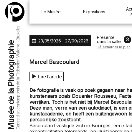
Aller au menu
Aller au contenu
Aller à la recherche
Act
Le Musée
Expositions
Centre d’art contemporain de la Fédération Wallonie - Bruxelles
Présenté
3
23/05/2026 - 27/09/2026
dans la salle
Musée de la Photographie
Télécharger le plan
Marcel Bascoulard
Lire l'article
De fotografie is vaak op zoek gegaan naar ha
kunstenaars zoals Douanier Rousseau, Facteur
verrijken. Toch is het niet bij Marcel Bascoular
Deze man, verre van een autodidact, is een er
kunstacademie, en heeft een buitengewoon lev
persoonlijke zoektocht.
Bascoulard vestigde zich in Bourges, een stad
excentriciteiten tolereerde, en illustreerde de