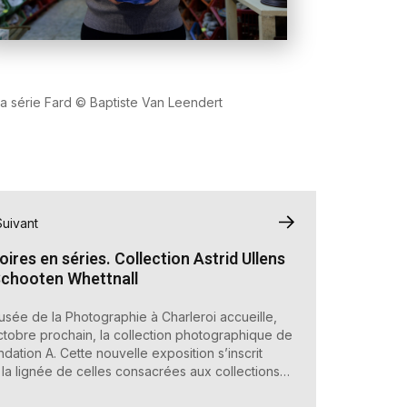
la série Fard © Baptiste Van Leendert
Suivant
oires en séries. Collection Astrid Ullens
Schooten Whettnall
sée de la Photographie à Charleroi accueille,
ctobre prochain, la collection photographique de
ndation A. Cette nouvelle exposition s’inscrit
la lignée de celles consacrées aux collections
́es et d’entreprise que le Musée a