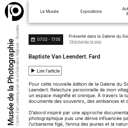
Aller au menu
Aller au contenu
Aller à la recherche
Act
Le Musée
Expositions
Centre d’art contemporain de la Fédération Wallonie - Bruxelles
Présenté dans la Galerie du Soi
07.02 - 17.05
Musée de la Photographie
Télécharger le plan
Baptiste Van Leendert. Fard
Lire l'article
Pour cette nouvelle édition de la Galerie du So
Leendert. Relecture personnelle de mon village
un espace magnifié et onirique. À travers la lu
documente des souvenirs, des ambiances et d
D’abord inspiré par une approche documentai
photographique puis une dérive influencée pa
l’urbanisme figé, l’ennui des jeunes et la nat