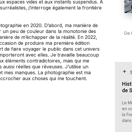
 aux espaces vides et aux instants suspendus. À
rréalistes, j’interroge également la frontière
otographie en 2020. D’abord, ma manière de
ter un peu de couleur dans la monotonie des
De 
ière de m’échapper de la réalité. En 2022,
l’occasion de produire ma première édition
rt de faire voyager le public dans cet univers
l’emporteront avec elles. Je travaille beaucoup
eux éléments contradictoires, mais qui me
aussi réelles que rêveuses. J’utilise un
n et mes manques. La photographie est ma
’accrocher aux choses qui me touchent.
Hist
de 
Le Mu
en o
la Fo
dans 
prive