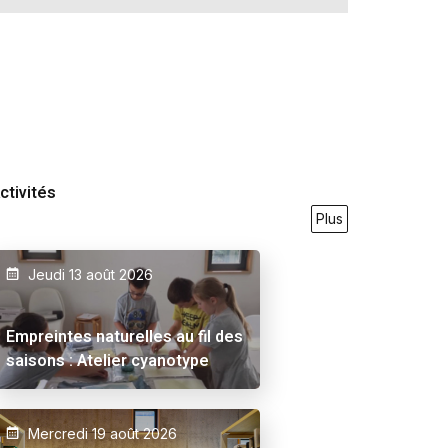
cédemment organisées en montrant notamment
uvres de l’IDEA, les collections de la famille
en et celle de la Lhoist.
ctivités
Plus
Jeudi 13 août 2026
9/2026
23/05/2026
27/09/2026
21/05/2026
31/07
Empreintes naturelles au fil des
saisons : Atelier cyanotype
Mercredi 19 août 2026