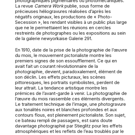
photographiques pigmentaires ou photomécaniques.
La revue
Camera Work
publie, sous forme de
précieuses héliogravures réalisées d’après les
négatifs originaux, les productions de « Photo-
Secession », les rendant visibles à un public plus large
que ne le permettaient les réunions en cercles
restreints de photographes ou les expositions au sein
de la galerie newyorkaise Galerie 291.
En 1910, date de la prise de la photographie de l’œuvre
du mois, le mouvement pictorialiste montre les
premiers signes de son essoufflement. Ce qui en
avait fait un courant révolutionnaire de la
photographie, devient, paradoxalement, élément de
son déclin. Les effets picturaux, les scènes
pittoresques, les portraits symbolistes, perdent de
leur attrait. La tendance artistique montre les
prémices de l’avant-garde à venir. La photographie de
l’œuvre du mois rassemble ces éléments divergents.
Le traitement technique de l’image, une photogravure
aux tonalités noires et blanches profondes et aux
contours flous, est pleinement pictorialiste. Son sujet,
ce bateau rempli de passagers, est sans doute
davantage photographié par Stieglitz pour les effets
atmosphériques et les reflets de l’eau troublés par le