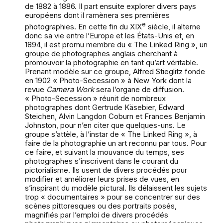
de 1882 à 1886. Il part ensuite explorer divers pays
européens dont il ramènera ses premières
e
photographies. En cette fin du XIX
siècle, il alterne
donc sa vie entre l’Europe et les États-Unis et, en
1894, il est promu membre du « The Linked Ring », un
groupe de photographes anglais cherchant à
promouvoir la photographie en tant qu’art véritable.
Prenant modèle sur ce groupe, Alfred Stieglitz fonde
en 1902 « Photo-Secession » à New York dont la
revue
Camera Work
sera l’organe de diffusion.
« Photo-Secession » réunit de nombreux
photographes dont Gertrude Käsebier, Edward
Steichen, Alvin Langdon Coburn et Frances Benjamin
Johnston, pour n’en citer que quelques-uns. Le
groupe s’attèle, à l’instar de « The Linked Ring », à
faire de la photographie un art reconnu par tous. Pour
ce faire, et suivant la mouvance du temps, ses
photographes s’inscrivent dans le courant du
pictorialisme. Ils usent de divers procédés pour
modifier et améliorer leurs prises de vues, en
s’inspirant du modèle pictural. Ils délaissent les sujets
trop « documentaires » pour se concentrer sur des
scènes pittoresques ou des portraits posés,
magnifiés par l’emploi de divers procédés