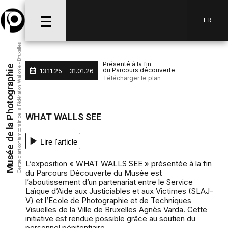
Aller au menu
Aller au contenu
Aller à la recherche
FR
Centre d’art contemporain de la Fédération Wallonie - Bruxelles
Présenté à la fin
Musée de la Photographie
du Parcours découverte
13.11.25 - 31.01.26
Télécharger le plan
WHAT WALLS SEE
Lire l'article
L’exposition « WHAT WALLS SEE » présentée à la fin
du Parcours Découverte du Musée est
l’aboutissement d’un partenariat entre le Service
Laïque d’Aide aux Justiciables et aux Victimes (SLAJ-
V) et l’Ecole de Photographie et de Techniques
Visuelles de la Ville de Bruxelles Agnès Varda. Cette
initiative est rendue possible grâce au soutien du
personnel pénitentiaire.