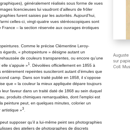
nographiques), généralement réalisés sous forme de vues
mages licencieuses lui vaudront d’ailleurs de frôler
phies furent saisies par les autorités. Aujourd’hui,
rmi celles-ci, vingt-quatre vues stéréoscopiques sont
e France – la section réservée aux ouvrages érotiques
otopeintures. Comme le précise Clémentine Leroy-
es égards, « photopeinture » désigne autant un
Auguste 
 rehaussée de couleurs transparentes, ou encore qu’une
sur papi
1
elle s’appuie »
. Dévoilées officiellement en 1855 à
Coll. Mu
es entièrement repeintes susciteront autant d’émules que
cond camp. Dans son traité publié en 1858, il s’oppose
ise que « la couleur la mieux appliquée dépare toujours
n leur faveur dans un traité daté de 1868 au sein duquel
l'eau, produits chimiques remarquables, dont l'emploi est
à la peinture peut, en quelques minutes, colorier un
3
 artistique »
.
on peut supposer qu’il a lui-même peint ses photographies
coulisses des ateliers de photographes de discrets