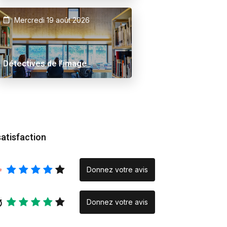
Mercredi 19 août 2026
 Ama
Alex Schuurbiers.
Inraci/elce le verse
Placeholder
Rencontre
Détectives de l’image
photographique » :
quand la création na
la rencontre
satisfaction
Donnez votre avis
Donnez votre avis