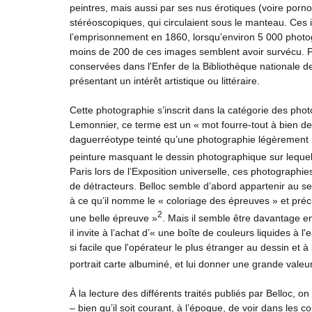
peintres, mais aussi par ses nus érotiques (voire por
stéréoscopiques, qui circulaient sous le manteau. Ces i
l’emprisonnement en 1860, lorsqu’environ 5 000 photogra
moins de 200 de ces images semblent avoir survécu. Pa
conservées dans l'Enfer de la Bibliothèque nationale d
présentant un intérêt artistique ou littéraire.
Cette photographie s’inscrit dans la catégorie des ph
Lemonnier, ce terme est un « mot fourre-tout à bien d
daguerréotype teinté qu’une photographie légèrement
peinture masquant le dessin photographique sur lequel 
Paris lors de l’Exposition universelle, ces photographi
de détracteurs. Belloc semble d’abord appartenir au se
à ce qu’il nomme le « coloriage des épreuves » et préc
2
une belle épreuve »
. Mais il semble être davantage e
il invite à l’achat d’« une boîte de couleurs liquides à 
si facile que l'opérateur le plus étranger au dessin et 
portrait carte albuminé, et lui donner une grande valeur
À la lecture des différents traités publiés par Belloc, 
– bien qu’il soit courant, à l’époque, de voir dans les 