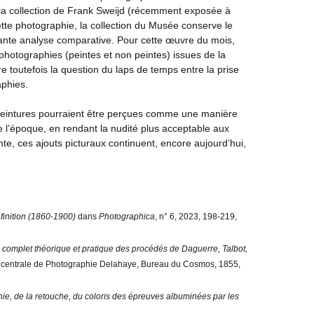
e la collection de Frank Sweijd (récemment exposée à
tte photographie, la collection du Musée conserve le
ssante analyse comparative. Pour cette œuvre du mois,
hotographies (peintes et non peintes) issues de la
toutefois la question du laps de temps entre la prise
aphies.
peintures pourraient être perçues comme une manière
de l’époque, en rendant la nudité plus acceptable aux
, ces ajouts picturaux continuent, encore aujourd’hui,
finition (1860-1900)
dans
Photographica
, n° 6, 2023, 198-219,
é complet théorique et pratique des procédés de
Daguerre, Talbot,
on centrale de Photographie Delahaye, Bureau du Cosmos, 1855,
hie, de la retouche, du coloris des épreuves albuminées par les