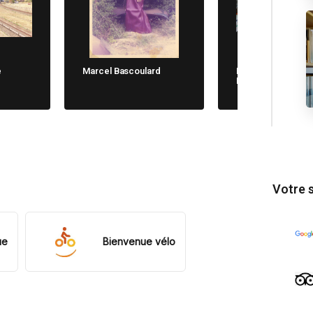
e
Marcel Bascoulard
Michela Cane. Chi
Non Dimentica
Votre 
ue
Bienvenue vélo