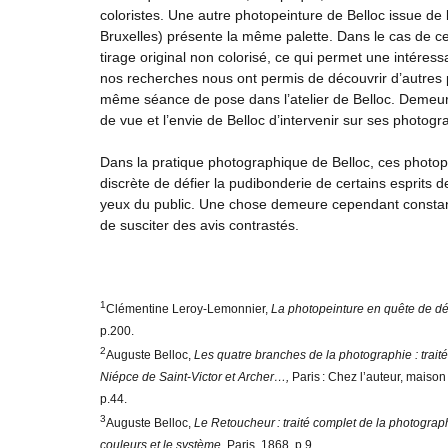
coloristes. Une autre photopeinture de Belloc issue d
Bruxelles) présente la même palette. Dans le cas de ce
tirage original non colorisé, ce qui permet une intére
nos recherches nous ont permis de découvrir d’autres p
même séance de pose dans l’atelier de Belloc. Demeure 
de vue et l’envie de Belloc d’intervenir sur ses photogr
Dans la pratique photographique de Belloc, ces photo
discrète de défier la pudibonderie de certains esprits 
yeux du public. Une chose demeure cependant constante
de susciter des avis contrastés.
1
Clémentine Leroy-Lemonnier,
La photopeinture en quête de dé
p.200.
2
Auguste Belloc,
Les quatre branches de la photographie : trait
Niépce de Saint‑Victor et Archer…,
Paris : Chez l’auteur, mais
p.44.
3
Auguste Belloc,
Le Retoucheur : traité complet de la photograp
couleurs et le système,
Paris, 1868, p.9.