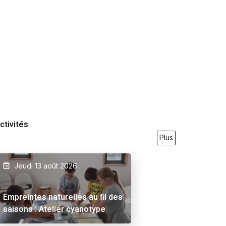
ctivités
Plus
Jeudi 13 août 2026
9/2026
23/05/2026
27/09/2026
21/05/2026
31/07
Empreintes naturelles au fil des
saisons : Atelier cyanotype