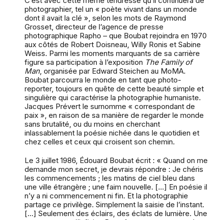
C’est avec cette même tendresse qu’il continuera de
photographier, tel un « poète vivant dans un monde
dont il avait la clé », selon les mots de Raymond
Grosset, directeur de l’agence de presse
photographique Rapho – que Boubat rejoindra en 1970
aux côtés de Robert Doisneau, Willy Ronis et Sabine
Weiss. Parmi les moments marquants de sa carrière
figure sa participation à l’exposition
The Family of
Man
, organisée par Edward Steichen au MoMA.
Boubat parcourra le monde en tant que photo-
reporter, toujours en quête de cette beauté simple et
singulière qui caractérise la photographie humaniste.
Jacques Prévert le surnomme « correspondant de
paix », en raison de sa manière de regarder le monde
sans brutalité, ou du moins en cherchant
inlassablement la poésie nichée dans le quotidien et
chez celles et ceux qui croisent son chemin.
Le 3 juillet 1986, Édouard Boubat écrit : « Quand on me
demande mon secret, je devrais répondre : Je chéris
les commencements ; les matins de ciel bleu dans
une ville étrangère ; une faim nouvelle. […] En poésie il
n’y a ni commencement ni fin. Et la photographie
partage ce privilège. Simplement la saisie de l’instant.
[…] Seulement des éclairs, des éclats de lumière. Une