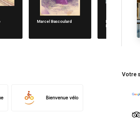
e
Marcel Bascoulard
Michela Cane. Chi
Non Dimentica
Votre 
ue
Bienvenue vélo