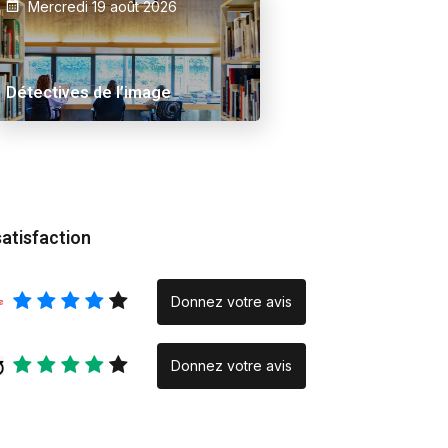
Mercredi 19 août 2026
 Ama
Alex Schuurbiers.
Inraci/elce le verse
Placeholder
Rencontre
Détectives de l’image
photographique » :
quand la création na
la rencontre
satisfaction
Donnez votre avis
Donnez votre avis