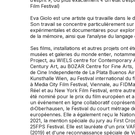
Film Festival)
Eva Giolo est une artiste qui travaille dans le do
Son travail se concentre particulièrement sur l’
expérimentales et documentaires pour explorer
de la mémoire, ainsi que l’analyse du langage e
Ses films, installations et autres projets ont é
musées et galeries du monde entier, notamm
Project, au WIELS centre for Contemporary 
Century Art, au BOZAR Centre for Fine Arts, a
de Cine Independiente de La Plata Buenos Aire
Kunsthalle Wien, au Festival international d
à Media City Film Festival, Viennale, au FIDMar
Réel et au New York Film Festival, entre aut
été nominé pour le prix du film européen et
un événement en ligne collaboratif coprésente
d›Oberhausen, le Festival du court métrage d
européennes. Elle a également reçu le Nati
2021, la mention spéciale du jury au First Cros
25FPS Festival. Elle est lauréate d'un prix V
(2019) et d'une reconnaissance spéciale de