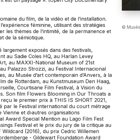
maine du film, de la vidéo et de l’installation.
expérience féminine, utilisant des stratégies
© Musée
 les thèmes de l’intimité, de la permanence et
t de la sémiotique.
té largement exposés dans des festivals,
ent au Sadie Coles HQ, au Harlan Levey
Art, au MAXXI-National Museum of 21st
u Palazzo Strozzi, au Festival Internacional
s, au Musée d’art contemporain d’Anvers, à la
u film de Rotterdam, au Kunstmuseum Den Haag,
seille, Courtisane Film Festival, à Vision du
res. Son film Flowers Blooming in Our Throats a
 a reçu le premier prix à THIS IS SHORT 2021,
́ par le Festival international du court métrage
e Vienne et d›autres organisations
onal Award Special Mention au Lago Film Fest
sings Festival et le prix du jury de la critique au
AF Wildcard (2016), du prix Cedric Willemen
 Vordemberge - Gildewart Foundation Award