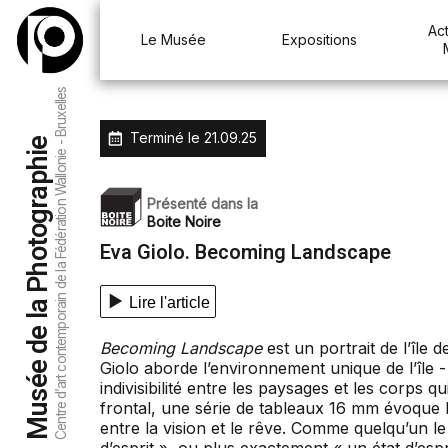
Act
Le Musée
Expositions
Centre d’art contemporain de la Fédération Wallonie - Bruxelles
Terminé le
21.09.25
Musée de la Photographie
Présenté dans la
Boite Noire
Eva Giolo. Becoming Landscape
Lire l'article
Becoming Landscape
est un portrait de l’île
Giolo aborde l’environnement unique de l’île 
indivisibilité entre les paysages et les corps q
frontal, une série de tableaux 16 mm évoque l
entre la vision et le rêve. Comme quelqu’un le 
d’esprit », ou plus exactement « un état d’e