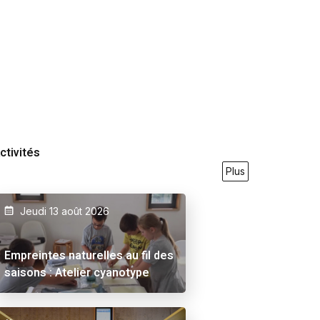
ctivités
Plus
Jeudi 13 août 2026
9/2026
23/05/2026
27/09/2026
21/05/2026
31/07
Empreintes naturelles au fil des
saisons : Atelier cyanotype