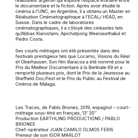
réalisateur argentin qui explore l’espace liminaire entre
le documentaire et la fiction. Après avoir étudié le
cinéma à l’UNC, en Argentine, il a obtenu un Master en
Réalisation Cinématographique à l’ECAL/ HEAD, en
Suisse. Dans le cadre de laboratoires
cinématographiques, il a côtoyé des cinéastes tels
qu’Abbas Kiarostami, Apichatpong Weerasethakul et
Pedro Costa.
Ses courts métrages ont été présentés dans des
festivals prestigieux tels que Locarno, Visions du Réel
et Oberhausen. Son film Baracoa a été nommé pour le
Prix du Meilleur Documentaire à la Berlinale 69 et a
remporté plusieurs prix, dont le Prix de la Jeunesse au
Sheffield Doc/Fest et le Prix du Public au Festival de
Cinéma de Málaga.
Les Traces, de Pablo Briones, 2019, espagnol – court-
métrage sous-titré en français, 13’ 20’’
Production EARTHLING PRODUCTIONS / PABLO
BRIONES
Chef-opérateur JUAN CAMILO OLMOS FERIS
Preneur de son IGOR MARLOT