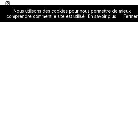
En ce moment
Nous utilisons des cookies pour nous permettre de mieux
comprendre comment le site est utilisé.
En savoir plus
Fermer
Expositions
Temporaires
Permanentes
23/05/2026
27/09/2026
23/05/2026
27/09/2026
Éclats de familles
Vincent Catala. Île
Brésil