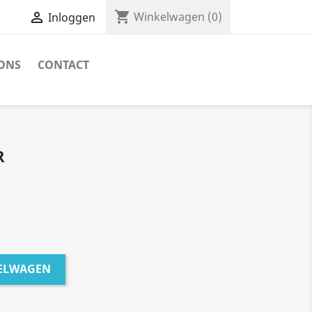
shopping_cart

Winkelwagen
(0)
Inloggen
ONS
CONTACT
R
KELWAGEN