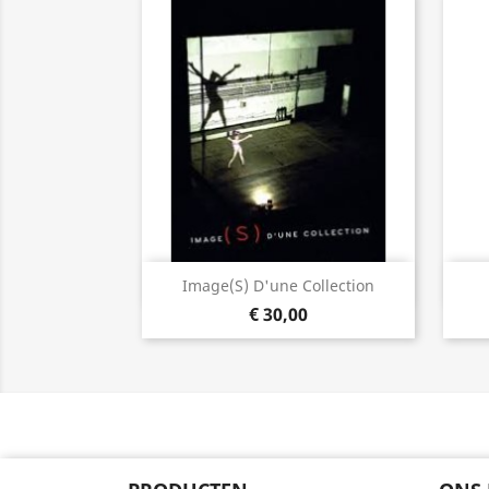
Snel bekijken

Image(s) D'une Collection
€ 30,00