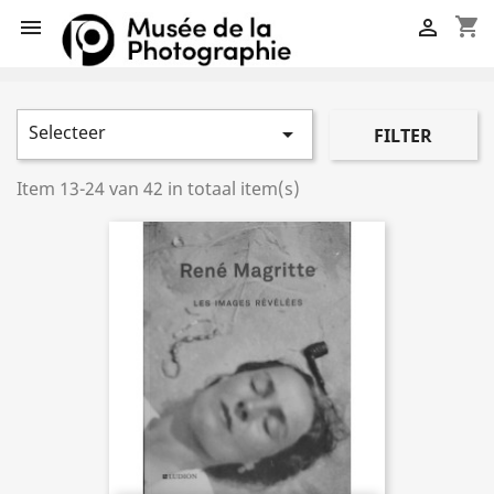
shopping_cart


Selecteer

FILTER
Item 13-24 van 42 in totaal item(s)