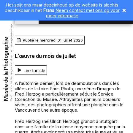
Het spijt ons maar dezeinhoud op de website is slechts
beschikbaar in het
Frans
Neem contact met ons op voor
NL
meer informatie
Centrum voor hedendaagse kunst van de franse gemeenshap
Musée de la Photographie
Publié le mercredi 01 juillet 2026
L’œuvre du mois de juillet
Lire l'article
À l’automne dernier, lors de déambulations dans les
allées de la foire Paris Photo, une série d’images de
Fred Herzog a particulièrement séduit le Service
Collection du Musée. Attrayantes par leurs couleurs
vives, ces photographies offrent une plongée dans le
Vancouver d’une autre époque.
Fred Herzog (né Ulrich Herzog) grandit à Stuttgart
dans une famille de la classe moyenne marquée par la
guerre. Après avoir perdu sa mère très jeune et vu sa