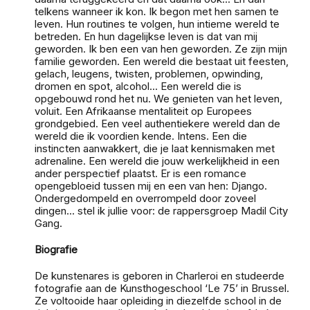
telkens wanneer ik kon. Ik begon met hen samen te
leven. Hun routines te volgen, hun intieme wereld te
betreden. En hun dagelijkse leven is dat van mij
geworden. Ik ben een van hen geworden. Ze zijn mijn
familie geworden. Een wereld die bestaat uit feesten,
gelach, leugens, twisten, problemen, opwinding,
dromen en spot, alcohol... Een wereld die is
opgebouwd rond het nu. We genieten van het leven,
voluit. Een Afrikaanse mentaliteit op Europees
grondgebied. Een veel authentiekere wereld dan de
wereld die ik voordien kende. Intens. Een die
instincten aanwakkert, die je laat kennismaken met
adrenaline. Een wereld die jouw werkelijkheid in een
ander perspectief plaatst. Er is een romance
opengebloeid tussen mij en een van hen: Django.
Ondergedompeld en overrompeld door zoveel
dingen... stel ik jullie voor: de rappersgroep Madil City
Gang.
Biografie
De kunstenares is geboren in Charleroi en studeerde
fotografie aan de Kunsthogeschool ‘Le 75’ in Brussel.
Ze voltooide haar opleiding in diezelfde school in de