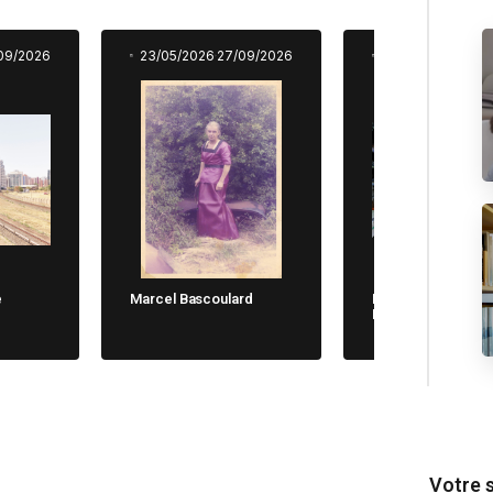
09/2026
23/05/2026
27/09/2026
23/05/2026
27/0
e
Marcel Bascoulard
Michela Cane. Chi
Non Dimentica
Votre 