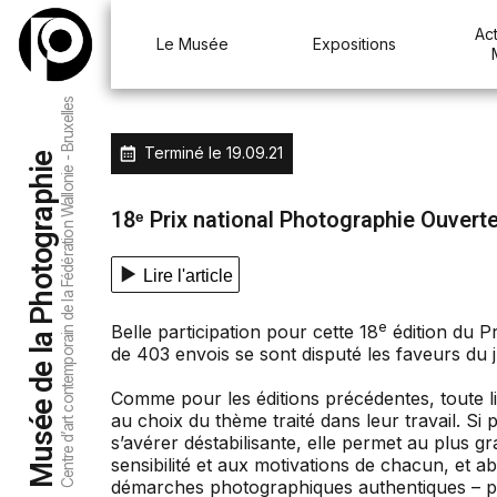
Act
Le Musée
Expositions
Centre d’art contemporain de la Fédération Wallonie - Bruxelles
Terminé le
19.09.21
Musée de la Photographie
18ᵉ Prix national Photographie Ouvert
Lire l'article
e
Belle participation pour cette 18
édition du P
de 403 envois se sont disputé les faveurs du j
Comme pour les éditions précédentes, toute l
au choix du thème traité dans leur travail. Si
s’avérer déstabilisante, elle permet au plus g
sensibilité et aux motivations de chacun, et ab
démarches photographiques authentiques – 