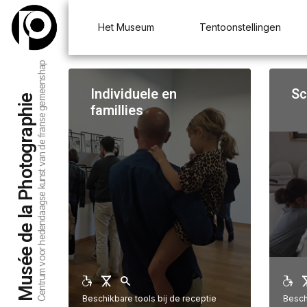
Het Museum
Tentoonstellingen
Centrum voor hedendaagse kunst van de franse gemeenshap
Individuele en
Sc
Musée de la Photographie
famillies
Beschikbare tools bij de receptie
Besch