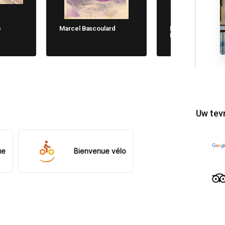
e
Marcel Bascoulard
Michela Cane. Chi
Non Dimentica
Uw tev
ue
Bienvenue vélo