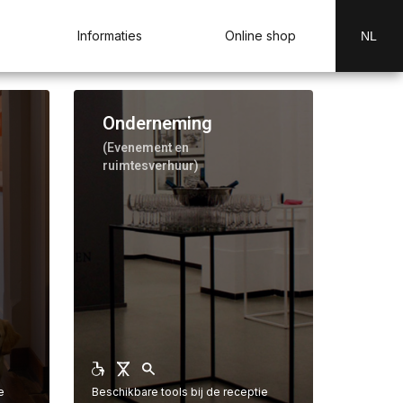
Informaties
Online shop
NL
Onderneming
e
(Evenement en
ruimtesverhuur)
e
Beschikbare tools bij de receptie