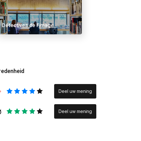
 Ama
Alex Schuurbiers.
Placeholder
Détectives de l’image
redenheid
Deel uw mening
Deel uw mening