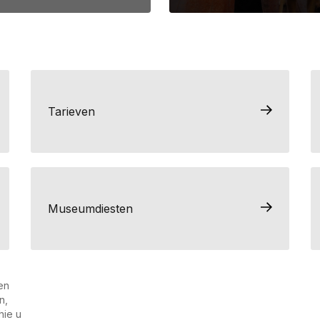
Tarieven
Museumdiesten
en
n,
hie u