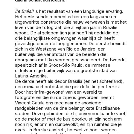
Île Brésil
is het resultaat van een langdurige ervaring.
Het beslissende moment is hier een langzame en
uitgewerkte constructie die nauw verweven is met het
leven van de fotograaf, die al vijftien jaar in Brazilië
woont. De afgelopen tien jaar heeft hij geduldig de
drie belangrijkste omgevingen waar hij zich heeft
gevestigd onder de loep genomen. De eerste bevindt
zich in de Westzone van Rio de Janeiro, een
buitenwijk die ver afstaat van de beelden die
doorgaans met Rio worden geassocieerd. De tweede
speelt zich af in Groot-São Paulo, de immense
cirkelvormige buitenwijk van de grootste stad van
Latijns-Amerika.
De derde heeft als decor Brasília (en het achterland),
een miniatuurhoofdstad die per definitie perifeer is.
Door het ‘infra-gewone’ van een wereld te
fotograferen die nu de zijne is geworden, neemt
Vincent Catala ons mee naar de anonieme
randgebieden van de drie belangrijkste Braziliaanse
steden. Deze gebieden, die hij onvermoeibaar te voet,
op de motor of met de bus doorkruist, zijn noch arm
noch rijk, enorm en dunbevolkt, en zijn ruimtes die je
overal in Brazilië aantreft, hoewel ze nooit worden