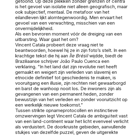
getoond. Op deze plekken zonder grenzen of centra
is het gevoel van isolatie niet alleen geografisch, maar
ook subjectief, mentaal. De metafoor van het
eilandleven lijkt alomtegenwoordig. Men ervaart het
gevoel van een verwachting, misschien van een
onvermijdelijkheid.
Als een bevroren moment vóór de dreiging van een
uitbarsting. Waar gaat het om?
Vincent Catala probeert deze vraag niet te
beantwoorden, hoewel hij ze in zijn foto’s stelt. In een
krachtige tekst die hij aan
Île Brésil
wijdde, biedt de
Braziliaanse schrijver João Paulo Cuenca een
verklaring. “In het land dat zijn revolutie niet heeft
gemaakt en weigert zijn verleden van slavernij en
etnocide definitief tot geschiedenis te maken, is
vooruitgang een illusie, zijn rechten niet gewaarborgd
en barst de wanhoop nooit los. De inwoners zijn als
gevangenen van een permanent heden, zonder
bewustzijn van het verleden en zonder vooruitzicht op
een werkelijk nieuwe toekomst.”
Tussen strikte opnameprotocollen en instinctieve
omzwervingen legt Vincent Catala de ambiguïteit vast
van een land-continent waar het licht evenveel verlicht
als verduistert. De doorkruiste gebieden, aanvullende
stukjes van dezelfde puzzel, geven de uitgerekte