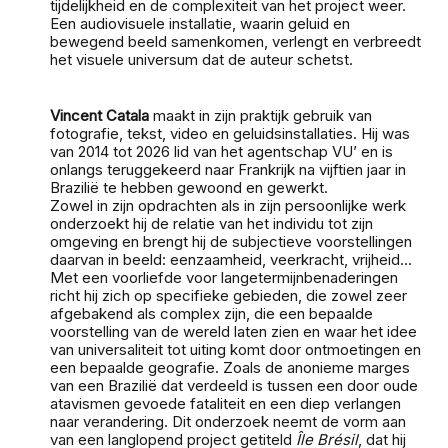
tijdelijkheid en de complexiteit van het project weer.
Een audiovisuele installatie, waarin geluid en
bewegend beeld samenkomen, verlengt en verbreedt
het visuele universum dat de auteur schetst.
Vincent Catala
maakt in zijn praktijk gebruik van
fotografie, tekst, video en geluidsinstallaties. Hij was
van 2014 tot 2026 lid van het agentschap VU’ en is
onlangs teruggekeerd naar Frankrijk na vijftien jaar in
Brazilië te hebben gewoond en gewerkt.
Zowel in zijn opdrachten als in zijn persoonlijke werk
onderzoekt hij de relatie van het individu tot zijn
omgeving en brengt hij de subjectieve voorstellingen
daarvan in beeld: eenzaamheid, veerkracht, vrijheid...
Met een voorliefde voor langetermijnbenaderingen
richt hij zich op specifieke gebieden, die zowel zeer
afgebakend als complex zijn, die een bepaalde
voorstelling van de wereld laten zien en waar het idee
van universaliteit tot uiting komt door ontmoetingen en
een bepaalde geografie. Zoals de anonieme marges
van een Brazilië dat verdeeld is tussen een door oude
atavismen gevoede fataliteit en een diep verlangen
naar verandering. Dit onderzoek neemt de vorm aan
van een langlopend project getiteld
Île Brésil
, dat hij