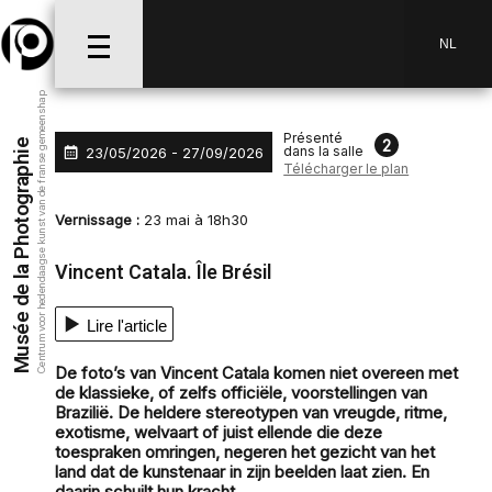
Aller au menu
Aller au contenu
Aller à la recherche
NL
Centrum voor hedendaagse kunst van de franse gemeenshap
Présenté
2
Musée de la Photographie
dans la salle
23/05/2026 - 27/09/2026
Télécharger le plan
Vernissage :
23 mai à 18h30
Vincent Catala. Île Brésil
Lire l'article
De foto’s van Vincent Catala komen niet overeen met
de klassieke, of zelfs officiële, voorstellingen van
Brazilië. De heldere stereotypen van vreugde, ritme,
exotisme, welvaart of juist ellende die deze
toespraken omringen, negeren het gezicht van het
land dat de kunstenaar in zijn beelden laat zien. En
daarin schuilt hun kracht.