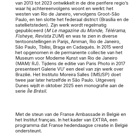
van 2013 tot 2023 ontwikkelt in de drie perifere regio’s
waar hij achtereenvolgens woont en werkt: het
westen van Rio de Janeiro, vervolgens Groot-São
Paulo, en ten slotte het federaal district (Brasília en de
satellietsteden). Zijn werk wordt regelmatig
gepubliceerd (
M Le magazine du Monde,
Télérama,
Fisheye, Revista
ZUM) en was te zien in diverse
tentoonstellingen in Parijs, Amman, Rio de Janeiro,
São Paulo, Tbilisi, Braga en Cadaqués. In 2015 werd
het opgenomen in de permanente collectie van het
Museum voor Moderne Kunst van Rio de Janeiro
(MAM/ RJ). Tijdens de editie van Paris Photo in 2017
presenteert Galerie VU’ een deel van zijn werk over
Brazilië. Het Instituto Moreira Salles (IMS/SP) doet
twee jaar later hetzelfde in São Paulo. Uitgeverij
Dunes wijdt in oktober 2025 een monografie aan de
serie
Île Brésil
.
Met de steun van de Franse Ambassade in België en
het Institut français. In het kader van EXTRA, een
programma dat Franse hedendaagse creatie in België
ondersteunt.