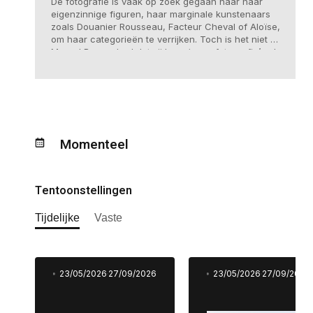
De fotografie is vaak op zoek gegaan naar haar
eigenzinnige figuren, haar marginale kunstenaars
zoals Douanier Rousseau, Facteur Cheval of Aloïse,
om haar categorieën te verrijken. Toch is het niet bij
Marcel Bascoulard dat zij haar ‘ruwe fotografie’ zal
vinden.
Momenteel
Tentoonstellingen
Tijdelijke
Vaste
23/05/2026
27/09/2026
23/05/2026
27/09/2026