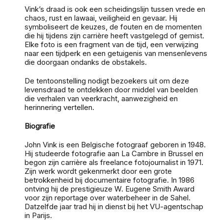
Vink’s draad is ook een scheidingslijn tussen vrede en
chaos, rust en lawaai, veiligheid en gevaar. Hij
symboliseert de keuzes, de fouten en de momenten
die hij tijdens zijn carrière heeft vastgelegd of gemist.
Elke foto is een fragment van de tijd, een verwijzing
naar een tijdperk en een getuigenis van mensenlevens
die doorgaan ondanks de obstakels.
De tentoonstelling nodigt bezoekers uit om deze
levensdraad te ontdekken door middel van beelden
die verhalen van veerkracht, aanwezigheid en
herinnering vertellen.
Biografie
John Vink is een Belgische fotograaf geboren in 1948.
Hij studeerde fotografie aan La Cambre in Brussel en
begon zijn carrière als freelance fotojournalist in 1971.
Zijn werk wordt gekenmerkt door een grote
betrokkenheid bij documentaire fotografie. In 1986
ontving hij de prestigieuze W. Eugene Smith Award
voor zijn reportage over waterbeheer in de Sahel.
Datzelfde jaar trad hij in dienst bij het VU-agentschap
in Parijs.