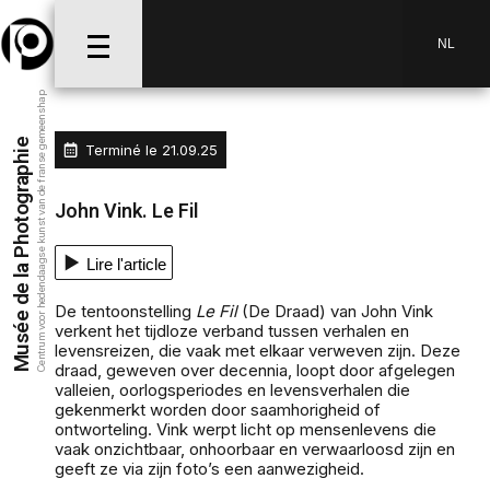
NL
Centrum voor hedendaagse kunst van de franse gemeenshap
Musée de la Photographie
Terminé le
21.09.25
John Vink. Le Fil
Lire l'article
De tentoonstelling
Le Fil
(De Draad) van John Vink
verkent het tijdloze verband tussen verhalen en
levensreizen, die vaak met elkaar verweven zijn. Deze
draad, geweven over decennia, loopt door afgelegen
valleien, oorlogsperiodes en levensverhalen die
gekenmerkt worden door saamhorigheid of
ontworteling. Vink werpt licht op mensenlevens die
vaak onzichtbaar, onhoorbaar en verwaarloosd zijn en
geeft ze via zijn foto’s een aanwezigheid.