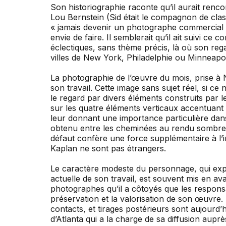
Son historiographie raconte qu’il aurait ren
Lou Bernstein (Sid était le compagnon de classe
« jamais devenir un photographe commercial » 
envie de faire. Il semblerait qu’il ait suivi ce
éclectiques, sans thème précis, là où son re
villes de New York, Philadelphie ou Minneapol
La photographie de l’œuvre du mois, prise à N
son travail. Cette image sans sujet réel, si ce 
le regard par divers éléments construits par l
sur les quatre éléments verticaux accentuant l’e
leur donnant une importance particulière dans
obtenu entre les cheminées au rendu sombre e
défaut confère une force supplémentaire à l’im
Kaplan ne sont pas étrangers.
Le caractère modeste du personnage, qui exp
actuelle de son travail, est souvent mis en av
photographes qu’il a côtoyés que les responsa
préservation et la valorisation de son œuvre
contacts, et tirages postérieurs sont aujourd’
d’Atlanta qui a la charge de sa diffusion auprè