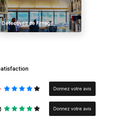
 Ama
Alex Schuurbiers.
Inraci/elce le verse
Placeholder
Rencontre
Détectives de l’image
photographique » :
quand la création na
la rencontre
satisfaction
Donnez votre avis
Donnez votre avis