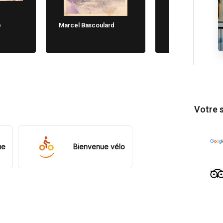
e
Marcel Bascoulard
Michela Cane. Chi
Non Dimentica
Votre 
ue
Bienvenue vélo