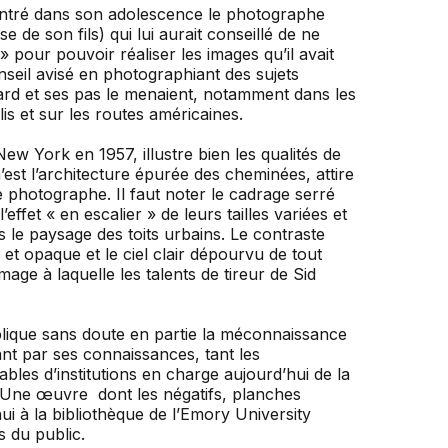
contré dans son adolescence le photographe
 de son fils) qui lui aurait conseillé de ne
pour pouvoir réaliser les images qu’il avait
 conseil avisé en photographiant des sujets
gard et ses pas le menaient, notamment dans les
is et sur les routes américaines.
ew York en 1957, illustre bien les qualités de
n’est l’architecture épurée des cheminées, attire
e photographe. Il faut noter le cadrage serré
ffet « en escalier » de leurs tailles variées et
 le paysage des toits urbains. Le contraste
t opaque et le ciel clair dépourvu de tout
age à laquelle les talents de tireur de Sid
lique sans doute en partie la méconnaissance
ant par ses connaissances, tant les
bles d’institutions en charge aujourd’hui de la
. Une œuvre dont les négatifs, planches
hui à la bibliothèque de l’Emory University
s du public.