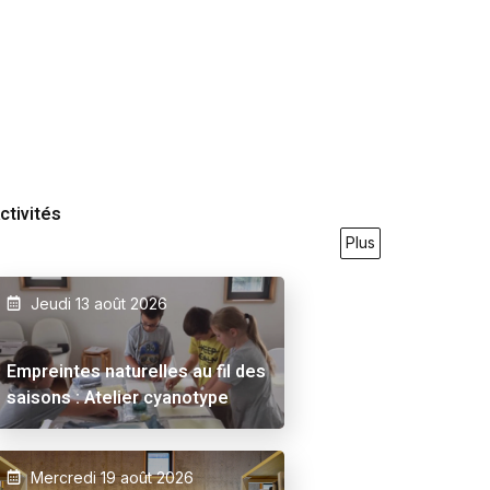
ctivités
Plus
Jeudi 13 août 2026
9/2026
23/05/2026
27/09/2026
21/05/2026
31/07
Empreintes naturelles au fil des
saisons : Atelier cyanotype
Mercredi 19 août 2026