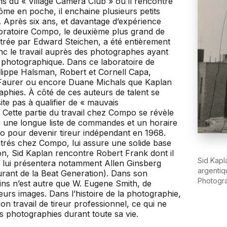
ons du « Village Camera Club » où il rencontre
e en poche, il enchaine plusieurs petits
. Après six ans, et davantage d’expérience
aboratoire Compo, le deuxième plus grand de
trée par Edward Steichen, a été entièrement
c le travail auprès des photographes ayant
n photographique. Dans ce laboratoire de
ippe Halsman, Robert et Cornell Capa,
 Faurer ou encore Duane Michals que Kaplan
raphies. À côté de ces auteurs de talent se
te pas à qualifier de « mauvais
 Cette partie du travail chez Compo se révèle
 une longue liste de commandes et un horaire
o pour devenir tireur indépendant en 1968.
ntrés chez Compo, lui assure une solide base
son, Sid Kaplan rencontre Robert Frank dont il
Sid Kapl
qui lui présentera notamment Allen Ginsberg
argentiq
rant de la Beat Generation). Dans son
Photogr
isins n’est autre que W. Eugene Smith, de
urs images. Dans l’histoire de la photographie,
 travail de tireur professionnel, ce qui ne
 photographies durant toute sa vie.