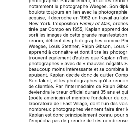
photographie. Parallèlement, il suit les réuni
notamment le photographe Weegee. Son diplôm
boulots toujours en lien avec la photographie
acquise, il décroche en 1962 un travail au l
New York. L’exposition
Family of Man
, orches
tirée par Compo en 1955, Kaplan apprend don
sorti les images de cette grande manifestatio
renom, défilent des photographes comme Phil
Weegee, Louis Stettner, Ralph Gibson, Louis
apprend à connaitre et dont il tire les photog
trouvent également d’autres que Kaplan n’hési
photographes » avec de « mauvais négatifs ».
beaucoup moins intéressante et se combine à
épuisant. Kaplan décide donc de quitter Comp
Son talent, et les photographes qu’il a renco
de clientèle. Par l’intermédiaire de Ralph Gib
deviendra le tireur officiel durant 35 ans et 
(poète américain et membre fondateur du cou
laboratoire de l’East Village, dont l’un des vo
nombreux photographes viennent faire tirer le
Kaplan est donc principalement connu pour son
l’empêcha pas de prendre de très nombreuses