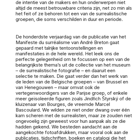
de intentie van de makers en hun onderwerpen niet
altijd de meest betrouwbare criteria zijn, net zo min als
het feit of ze behoren tot een van de surrealistische
groepen, die soms verschilden in duur en periode.
De honderdste verjaardag van de publicatie van het
Manifeste du surréalisme van André Breton gaat
gepaard met talrijke tentoonstellingen en
manifestaties in de hele wereld. Het leek ons de
perfecte gelegenheid om te focussen op een van de
belangrijkste thema’s uit de collectie van het museum
– de surrealistische fotografie – en daaruit een
selectie te maken. Die gaat verder dan het werk van
de leden van de Belgische groepen – van Brussel en
van Henegouwen – maar omvat ook de
vertegenwoordigers van de Parijse groep, of enkele
meer geïsoleerde figuren zoals Jindřich Štyrský of de
kluizenaar van Bourges, de vreemde Marcel
Bascoulard. We wilden ze niet onder dwang over één
kam scheren met de surrealisten, maar ze zouden niet
ongevoelig zijn geweest voor hun aanpak als ze die
hadden gekend. We besteden aandacht aan de
aangekochte fotoafdrukken, maar vooral ook aan de
publicaties, tijdschriften, boeken en catalogi die het