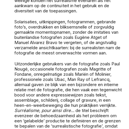
weinige konden het surrealisme evenaren als het
aankwam op de continuïteit in het gebruik en de
diversiteit van de toepassingen.
Solarisaties, uitknippingen, fotogrammen, gebrande
foto’s, overdrukken en bliksemsnelle of zorgvuldig
gemaakte momentopnamen, zonder de imitaties van
buitenlandse fotografen zoals Eugène Atget of
Manuel Alvarez Bravo te vergeten, of de angstvallig
verzamelde ansichtkaarten: bij de surrealisten nam de
fotografie de meest onverwachte vormen aan.
Uitzonderlijke gebruikers van de fotografie zoals Paul
Nougé, occasionele fotografen zoals Magritte of
Fondane, onregelmatige zoals Mariën of Molinier,
professionele zoals Ubac, Man Ray of Lefrancq,
allemaal gaven ze blijk van een bijzondere en intieme
relatie met de fotografie, die hen vaak een tegenwicht
bood voor andere expressiewijzen zoals tekst,
assemblage, schilderij, collage of gravure, in een
heen-en-weerbeweging die hun praktijken verrijkte.
Surréalisme, pour ainsi dire...
de titel beschrijft
evenzeer de behoedzaamheid als het probleem om
een ‘gelabelde’ productie te definiëren en de grenzen
te bepalen van de ‘surrealistische fotografie’, omdat