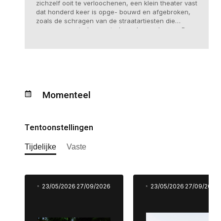
zichzelf ooit te verloochenen, een klein theater vast
dat honderd keer is opge- bouwd en afgebroken,
zoals de schragen van de straatartiesten die
vroeger van stad naar stad werden gedragen. Daar
ligt zijn hele wereld, in de objecten die zijn
opgedolven uit de diepten van lades – vergeten,
versleten, soms verminkt, verfraaid met woorden
die hij ernaast plaatst.
Momenteel
Tentoonstellingen
Tijdelijke
Vaste
23/05/2026
27/09/2026
23/05/2026
27/09/2026