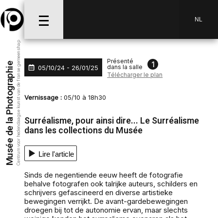
Aller au menu
Aller au contenu
Aller à la recherche
NL
Centrum voor hedendaagse kunst van de franse gemeenshap
Présenté
1
Musée de la Photographie
dans la salle
05/10/24 - 26/01/25
Télécharger le plan
Vernissage :
05/10 à 18h30
Surréalisme, pour ainsi dire... Le Surréalisme
dans les collections du Musée
Lire l'article
Sinds de negentiende eeuw heeft de fotografie
behalve fotografen ook talrijke auteurs, schilders en
schrijvers gefascineerd en diverse artistieke
bewegingen verrijkt. De avant-gardebewegingen
droegen bij tot de autonomie ervan, maar slechts