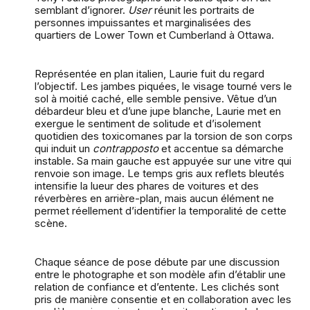
semblant d’ignorer.
User
réunit les portraits de
personnes impuissantes et marginalisées des
quartiers de Lower Town et Cumberland à Ottawa.
Représentée en plan italien, Laurie fuit du regard
l’objectif. Les jambes piquées, le visage tourné vers le
sol à moitié caché, elle semble pensive. Vêtue d’un
débardeur bleu et d’une jupe blanche, Laurie met en
exergue le sentiment de solitude et d’isolement
quotidien des toxicomanes par la torsion de son corps
qui induit un
contrapposto
et accentue sa démarche
instable. Sa main gauche est appuyée sur une vitre qui
renvoie son image. Le temps gris aux reflets bleutés
intensifie la lueur des phares de voitures et des
réverbères en arrière-plan, mais aucun élément ne
permet réellement d’identifier la temporalité de cette
scène.
Chaque séance de pose débute par une discussion
entre le photographe et son modèle afin d’établir une
relation de confiance et d’entente. Les clichés sont
pris de manière consentie et en collaboration avec les