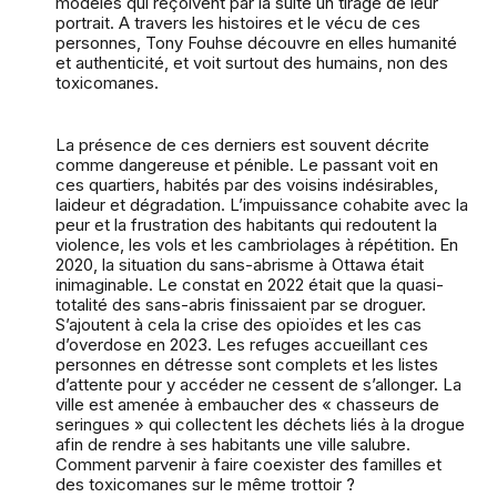
modèles qui reçoivent par la suite un tirage de leur
portrait. A travers les histoires et le vécu de ces
personnes, Tony Fouhse découvre en elles humanité
et authenticité, et voit surtout des humains, non des
toxicomanes.
La présence de ces derniers est souvent décrite
comme dangereuse et pénible. Le passant voit en
ces quartiers, habités par des voisins indésirables,
laideur et dégradation. L’impuissance cohabite avec la
peur et la frustration des habitants qui redoutent la
violence, les vols et les cambriolages à répétition. En
2020, la situation du sans-abrisme à Ottawa était
inimaginable. Le constat en 2022 était que la quasi-
totalité des sans-abris finissaient par se droguer.
S’ajoutent à cela la crise des opioïdes et les cas
d’overdose en 2023. Les refuges accueillant ces
personnes en détresse sont complets et les listes
d’attente pour y accéder ne cessent de s’allonger. La
ville est amenée à embaucher des « chasseurs de
seringues » qui collectent les déchets liés à la drogue
afin de rendre à ses habitants une ville salubre.
Comment parvenir à faire coexister des familles et
des toxicomanes sur le même trottoir ?