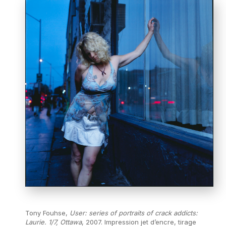
Tony Fouhse,
User: series of portraits of crack addicts:
Laurie. 1/7, Ottawa
, 2007. Impression jet d’encre, tirage