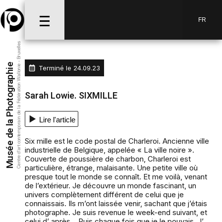
FR
Centre d’art contemporain de la Fédération Wallonie - Bruxelles
Musée de la Photographie
Terminé le
24.09.23
Sarah Lowie. SIXMILLE
Lire l'article
Six mille est le code postal de Charleroi. Ancienne ville
industrielle de Belgique, appelée « La ville noire ».
Couverte de poussière de charbon, Charleroi est
particulière, étrange, malaisante. Une petite ville où
presque tout le monde se connaît. Et me voilà, venant
de l’extérieur. Je découvre un monde fascinant, un
univers complètement différent de celui que je
connaissais. Ils m’ont laissée venir, sachant que j’étais
photographe. Je suis revenue le week-end suivant, et
celui d’ après... Puis chaque fois que je le pouvais. J’