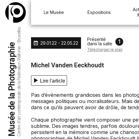
Aller au menu
Aller au contenu
Aller à la recherche
Act
Le Musée
Expositions
Centre d’art contemporain de la Fédération Wallonie - Bruxelles
Présenté
1
29.01.22 - 22.05.22
dans la salle
Musée de la Photographie
Télécharger le plan
Michel Vanden Eeckhoudt
Lire l'article
Pas d’événements grandioses dans les photo
messages politiques ou moralisateurs. Mais de
dans ce qu’ils peuvent avoir de drôle, de tendre
Chaque photographie vient composer une petite
sublime. Des images tendres, parfois douloure
persistent en la mémoire comme une chanson 
photographies de Michel Vanden Eeckhoudt li