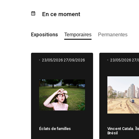
En ce moment
Expositions
Temporaires
Permanentes
23/05/2026
27/09/2026
23/05/2026
27/
Éclats de familles
Vincent Catala. Îl
Brésil