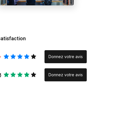
quand la création na
la rencontre
satisfaction
Donnez votre avis
Donnez votre avis